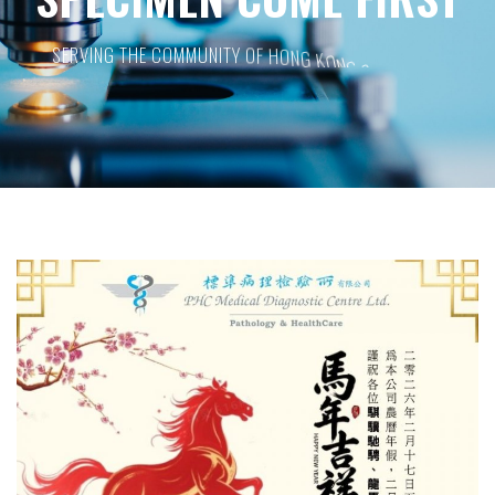
S
E
R
V
I
N
G
T
H
E
C
O
M
M
U
N
I
T
Y
O
F
H
O
N
G
K
O
N
G
S
I
N
C
E
1
9
6
8