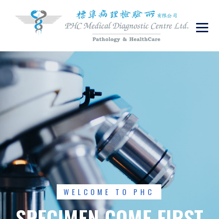
S
P
E
C
I
M
E
N
C
O
M
E
F
I
R
S
T